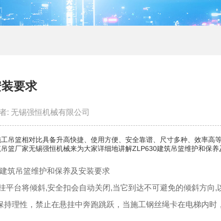
安装要求
者: 无锡强恒机械有限公司
施工吊篮相对比具备升高快捷、使用方便、安全靠谱、尺寸多种、效率高
吊篮厂家无锡强恒机械来为大家详细地讲解ZLP630建筑吊篮维护和保养
挂平台将倾斜,安全扣会自动关闭,当它到达不可避免的倾斜方向,
保持理性，禁止在悬挂中奔跑跳跃，当施工钢丝绳卡在电梯内时